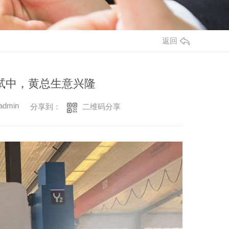
返回
调试中，黄总生意兴隆
dmin
二维码分享
分享到：