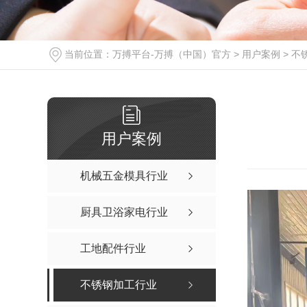
当前位置：
万搏平台-万搏（中国）官方
>
用户案例
>
不
用户案例
机械五金模具行业
厨具卫浴家电行业
工地配件行业
不锈钢加工行业