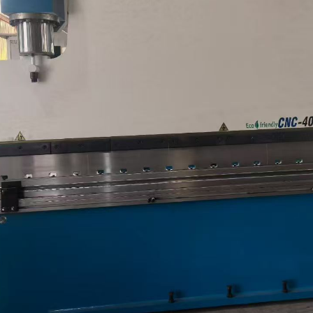
液压闸式陕西剪万搏平台-万搏（中国）官方
剪万搏平台-万搏（中国）官方 刀片