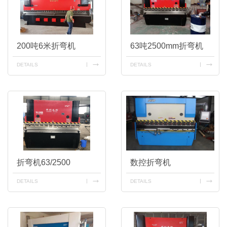
200吨6米折弯机
63吨2500mm折弯机
DETAILS
DETAILS
折弯机63/2500
数控折弯机
DETAILS
DETAILS