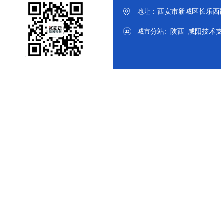
地址：西安市新城区长乐西路
城市分站
:
陕西
咸阳
技术