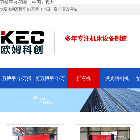
万搏平台-万搏（中国）官方
欢迎访问万搏平台-万搏（中国）官方 官方网站！
多年专注机床设备制造
万搏平台-万搏
剪万搏平台-万
折弯机
激光切割机
卷
（中国）官方万
搏（中国）官方
搏
搏平台-万搏
（中国）官方