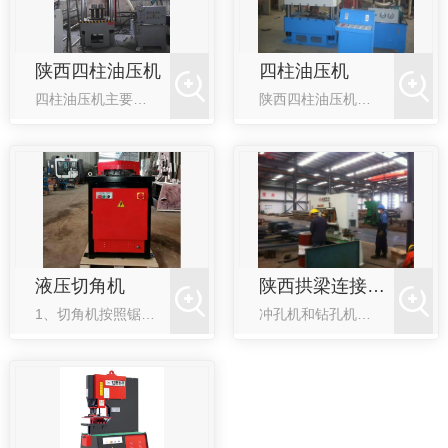
陕西四柱油压机
四柱油压机
四柱油压机主要相关结构组成：油压机由主机及控制机构两大部分组成。油压机主机部**括机身、主缸、顶出缸及充液装置等。动力机构由油箱、高压泵、低压控制系统、电动机及各种压 力阀和方向阀等组成。动力机构在电
陕西四柱油压机广泛用于汽车行业的零配件加工及各行业多种产品的定型、冲边、校正及制鞋、手袋、橡胶、模具、轴类、轴套类零件的压装、压印成型、板材零件的弯曲、压印、套形拉伸等工艺，洗衣机、电动机、汽车电机、
液压切角机
陕西拱梁连接板冲孔机
1、切角机按照锯片的位置可以分为上锯式和下锯式，各有优缺点，上锯式的安全系数没有下锯式的高，但比下锯式的切割出来的崩边相对要少一点，但出现崩边还有其他因素比如锯片的优劣，操作等等，所以现在流行的基本是
冲孔机和钻孔机钻孔是用钻头在加工材料上钻出孔的过程，而冲孔是以重力使钻头下冲成孔的过程。冲孔机适合加工软材料，因为钻孔机钻出来的孔会有毛刺，不平整。钻孔机适合加工硬材料，因为冲孔机的冲力往往会使加工材