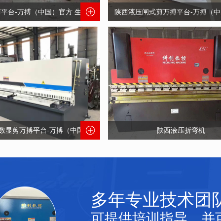
平台-万搏（中国）官方 生产
陕西液压闸式剪万搏平台-万搏（
数显剪万搏平台-万搏（中国）官
陕西液压折弯机
方
多年专业技术团
可提供培训指导，并