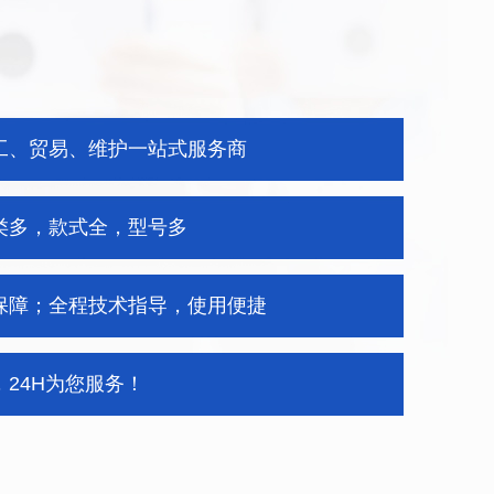
、加工、贸易、维护一站式服务商
品类多，款式全，型号多
质量保障；全程技术指导，使用便捷
点，24H为您服务！