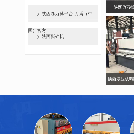
陕西剪万搏
陕西卷万搏平台-万搏（中
国）官方
陕西撕碎机
陕西液压板料