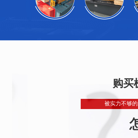
购买
被实力不够的