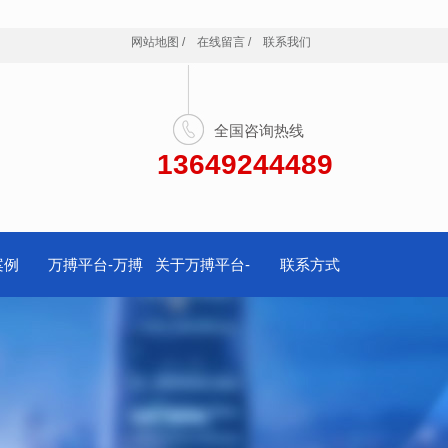
网站地图 /
在线留言 /
联系我们
全国咨询热线
13649244489
案例
万搏平台-万搏
关于万搏平台-
联系方式
（中国）官方
万搏（中国）官
方