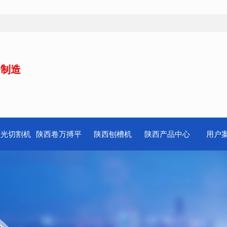
备制造
激光切割机
陕西卷万搏平
陕西刨槽机
陕西产品中心
用户
台-万搏（中
国）官方