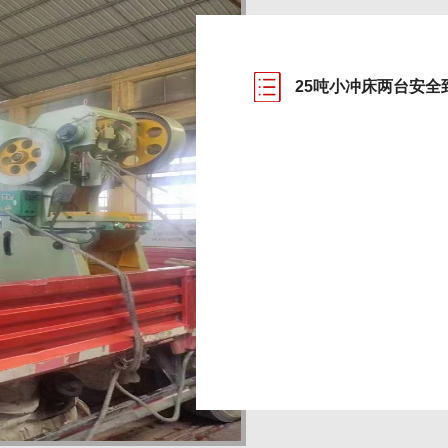
25吨小冲床两台安全