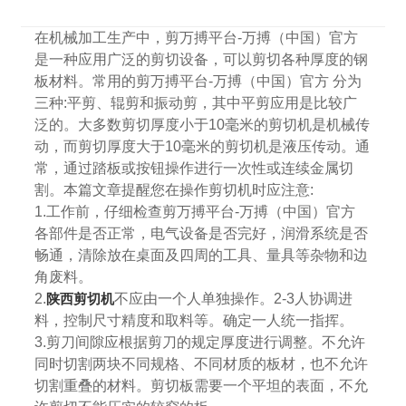
在机械加工生产中，剪万搏平台-万搏（中国）官方
是一种应用广泛的剪切设备，可以剪切各种厚度的钢
板材料。常用的剪万搏平台-万搏（中国）官方 分为
三种:平剪、辊剪和振动剪，其中平剪应用是比较广
泛的。大多数剪切厚度小于10毫米的剪切机是机械传
动，而剪切厚度大于10毫米的剪切机是液压传动。通
常，通过踏板或按钮操作进行一次性或连续金属切
割。本篇文章提醒您在操作剪切机时应注意:
1.工作前，仔细检查剪万搏平台-万搏（中国）官方
各部件是否正常，电气设备是否完好，润滑系统是否
畅通，清除放在桌面及四周的工具、量具等杂物和边
角废料。
2.
陕西剪切机
不应由一个人单独操作。2-3人协调进
料，控制尺寸精度和取料等。确定一人统一指挥。
3.剪刀间隙应根据剪刀的规定厚度进行调整。不允许
同时切割两块不同规格、不同材质的板材，也不允许
切割重叠的材料。剪切板需要一个平坦的表面，不允