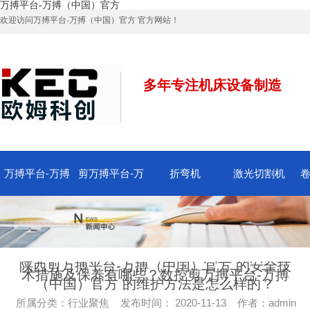
万搏平台-万搏（中国）官方
欢迎访问万搏平台-万搏（中国）官方 官方网站！
多年专注机床设备制造
万搏平台-万搏
剪万搏平台-万
折弯机
激光切割机
卷
（中国）官方万
搏（中国）官方
搏
搏平台-万搏
陕西剪万搏平台-万搏（中国）官方 的安全技
术措施及保养有哪些？数控剪万搏平台-万搏
（中国）官方 的维护方法是怎么样的？
所属分类：行业聚焦 发布时间： 2020-11-13 作者：admin
（中国）官方