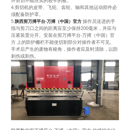
许剪切不能压实的较窄的板。
4.剪切机的皮带、飞轮、齿轮、轴和其他运动部件必
须配备防护罩。
5.
陕西剪万搏平台-万搏（中国）官方
操作员送进的手
指与剪刀口之间的距离应至少保持200毫米，并应与
压紧装置分开。安装在剪万搏平台-万搏（中国）官
方 上的防护栅栏不能使切割部分对操作者不可见。
手术后产生的废物有棱角，操作者应及时清除，以防
刺伤或割伤。