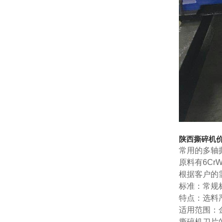
陕西撕碎机
常用的多轴
原料有6Cr
根据客户的需
标准：常规
特点：选料
适用范围：
撕碎机刀片