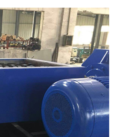
液压板料数显剪万搏平台-万搏（中国）官方