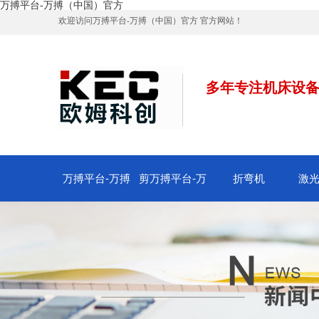
万搏平台-万搏（中国）官方
欢迎访问万搏平台-万搏（中国）官方 官方网站！
多年专注机床设
万搏平台-万搏
剪万搏平台-万
折弯机
激
（中国）官方万
搏（中国）官方
搏平台-万搏
（中国）官方