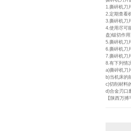
1.撕碎机
2.定期查看
3.撕碎机
4.使用尽可
盘)锯切作用
5.撕碎机
6.撕碎机
7.撕碎机
8.有下列情
a)撕碎机
b)当机床
c)切削材
d)合金刃口
【陕西万搏