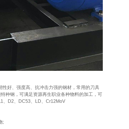
韧性好、强度高、抗冲击力强的钢材，常用的刀具
oV等高功能特种钢，可满足资源再生职业各种物料的加工，可
、D2、DC53、LD、Cr12MoV
;