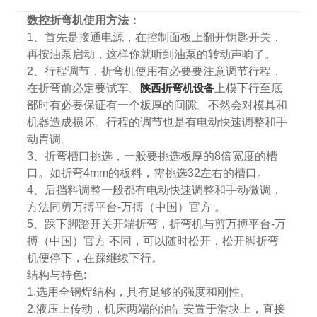
数控折弯机使用方法：
1、首先是接通电源，在控制面板上翻开钥匙开关，
再按油泵启动，这样你就听到油泵的转动声响了。
2、行程调节，折弯机使用有必要要注意调节行程，
在折弯前必定要试车。
陕西折弯机设备
上模下行至底
部时有必要保证有一个板厚的间隙。不然会对模具和
机器造成损坏。行程的调节也是有电动快速调整和手
动胃调。
3、折弯槽口挑选，一般要挑选板厚的8倍宽度的槽
口。如折弯4mm的板料，需挑选32左右的槽口。
4、后挡料调整一般都有电动快速调整和手动微调，
方法同剪万搏平台-万搏（中国）官方 。
5、踩下脚踏开关开端折弯，折弯机与剪万搏平台-万
搏（中国）官方 不同，可以随时松开，松开脚折弯
机便停下，在踩继续下行。
结构与特色:
1.选用全钢焊结构，具有足够的强度和刚性。
2.液压上传动，机床两端的油缸安置于滑块上，直接