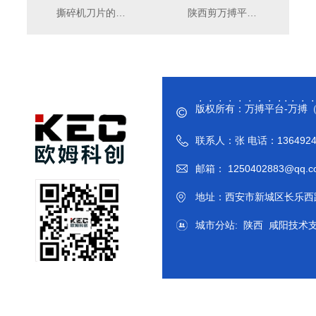
撕碎机刀片的作用是什么呢？下面详细介绍撕碎机中心部件刀片的重要性及其标准
陕西剪万搏平台-万搏（中国）官方 厂家给大家介绍剪万搏平台-万搏（中国）官方 机械的功能
版权所有：万搏平台-万搏
联系人：张 电话：136492444
邮箱： 1250402883@qq
地址：西安市新城区长乐西路
城市分站
:
陕西
咸阳
技术