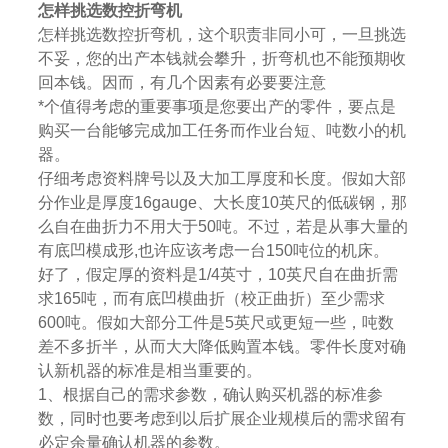
怎样挑选数控折弯机
怎样挑选数控折弯机，这个职责非同小可，一旦挑选
不妥，您的出产本钱就会攀升，折弯机也不能预期收
回本钱。因而，有几个因素有必要要注意
*个值得考虑的重要事项是您要出产的零件，要点是
购买一台能够完成加工任务而作业台短、吨数小的机
器。
仔细考虑资料牌号以及大加工厚度和长度。假如大部
分作业是厚度16gauge、大长度10英尺的低碳钢，那
么自在曲折力不用大于50吨。不过，若是从事大量的
有底凹模成形,也许应该考虑一台150吨位的机床。
好了，假定厚的资料是1/4英寸，10英尺自在曲折需
求165吨，而有底凹模曲折（校正曲折）至少需求
600吨。假如大部分工件是5英尺或更短一些，吨数
差不多折半，从而大大降低购置本钱。零件长度对确
认新机器的标准是相当重要的。
1、根据自己的需求参数，确认购买机器的标准参
数，同时也要考虑到以后扩展企业规模后的需求留有
必定余量确认机器的参数。