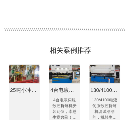
相关案例推荐
25吨小冲床两台安全到货
4台电液伺服数控折弯机安装到位，李总生意兴隆！财源广进
130/4100电液伺服数控折弯机调试刚刚的，姚总生意兴隆！
4台电液伺服
130/4100电液
数控折弯机安
伺服数控折弯
装到位，李总
机调试刚刚
生意兴隆！财
的，姚总生意
源广进
兴隆！