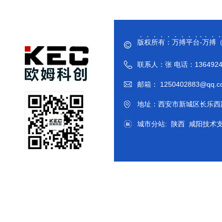
版权所有：万搏平台-万搏
联系人：张 电话：136492444
邮箱： 1250402883@qq
地址：西安市新城区长乐西路
城市分站
:
陕西
咸阳
技术