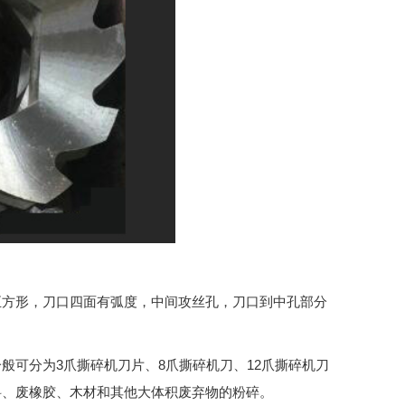
正方形，刀口四面有弧度，中间攻丝孔，刀口到中孔部分
般可分为3爪撕碎机刀片、8爪撕碎机刀、12爪撕碎机刀
料、废橡胶、木材和其他大体积废弃物的粉碎。