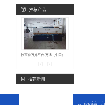
推荐产品
陕西剪万搏平台-万搏（中国）官方 生产
推荐新闻
版权所有：万