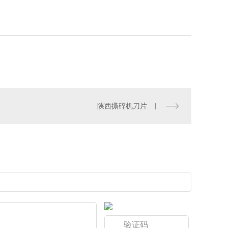
陕西撕碎机刀片