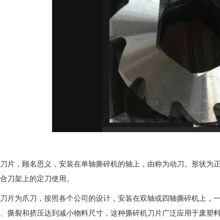
刀片，顾名思义，安装在单轴撕碎机的轴上，由称为动刀。形状为
合刀架上的定刀使用。
刀片为爪刀，按照各个公司的设计，安装在双轴或四轴撕碎机上，一
、撕裂和挤压达到减小物料尺寸，这种撕碎机刀片广泛应用于废塑