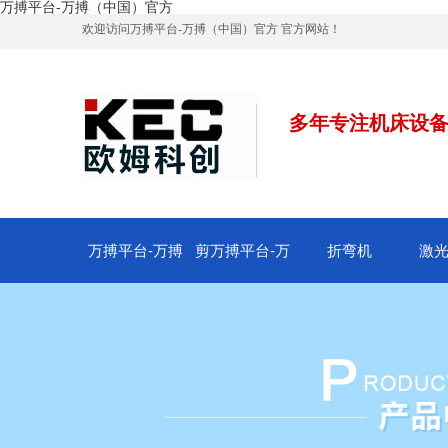
万搏平台-万搏（中国）官方
欢迎访问万搏平台-万搏（中国）官方 官方网站！
多年专注机床设
万搏平台-万搏
剪万搏平台-万
折弯机
激
（中国）官方万
搏（中国）官方
搏平台-万搏
（中国）官方