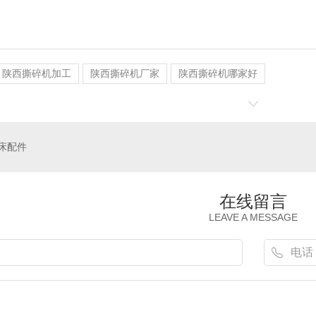
陕西撕碎机加工
陕西撕碎机厂家
陕西撕碎机哪家好
床配件
在线留言
LEAVE A MESSAGE