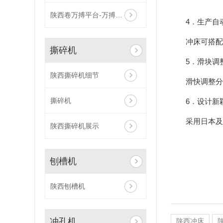
陕西卷万搏平台-万搏（中国）官方 展示
4．生产自
冲床可搭配
撕碎机
5．滑块调
陕西撕碎机细节
滑快调整分
撕碎机
6．设计新
采用日本及
陕西撕碎机展示
刨槽机
陕西刨槽机
冲孔机
陕西冲床