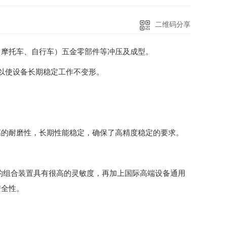
二维码分享
、摩托车、自行车）五金零部件等冲压及成型。
以使设备长期稳定工作不变形。
高的耐磨性，长期性能稳定，确保了高精度稳定的要求。
的组合装置具有很高的灵敏度，再加上国际高端设备通用
安全性。