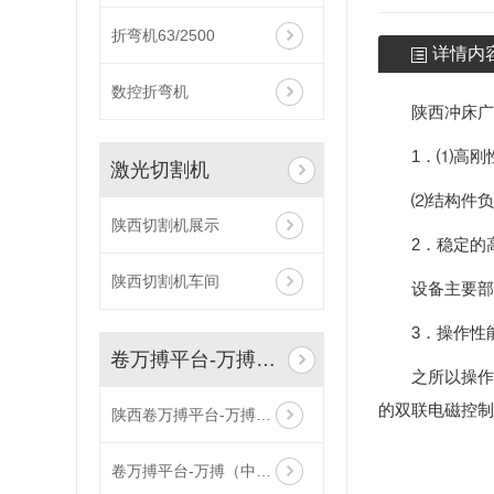
折弯机63/2500
详情内
数控折弯机
陕西冲床广
1．⑴高刚
激光切割机
⑵结构件负
陕西切割机展示
2．稳定的
陕西切割机车间
设备主要部
3．操作性
卷万搏平台-万搏（中国）官方
之所以操作
的双联电磁控制
陕西卷万搏平台-万搏（中国）官方 生产
卷万搏平台-万搏（中国）官方