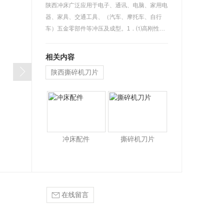
陕西冲床广泛应用于电子、通讯、电脑、家用电
器、家具、交通工具、（汽车、摩托车、自行
车）五金零部件等冲压及成型。1．⑴高刚性…
相关内容
陕西撕碎机刀片
冲床配件
撕碎机刀片
在线留言