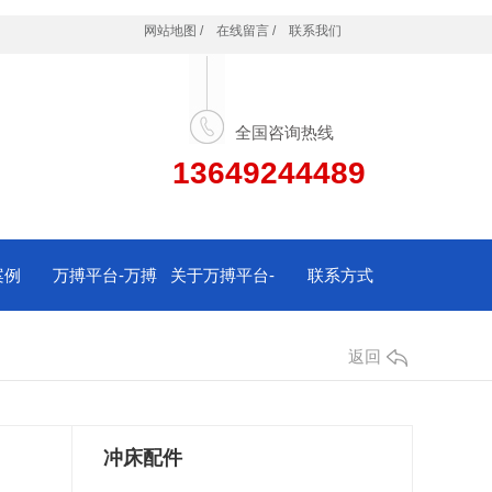
网站地图 /
在线留言 /
联系我们
全国咨询热线
13649244489
案例
万搏平台-万搏
关于万搏平台-
联系方式
（中国）官方
万搏（中国）官
返回
方
冲床配件