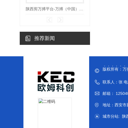
陕西剪万搏平台-万搏（中国）官方 生产
推荐新闻
版权所有：万
联系人：张 电话：
邮箱： 12504
地址：西安市
城市分站
:
陕