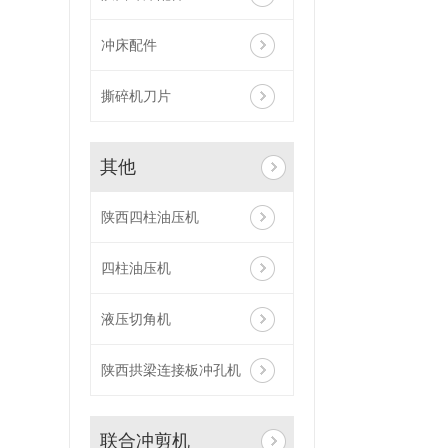
冲床配件
撕碎机刀片
其他
陕西四柱油压机
四柱油压机
液压切角机
陕西拱梁连接板冲孔机
联合冲剪机