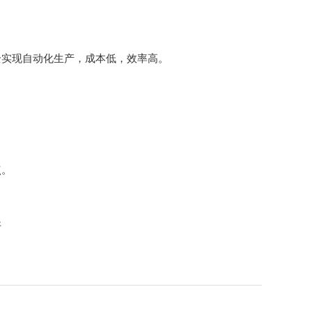
全实现自动化生产，成本低，效率高。
点。