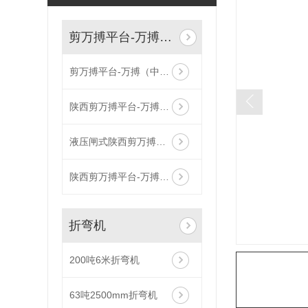
剪万搏平台-万搏（中国）官方
剪万搏平台-万搏（中国）官方 展示
陕西剪万搏平台-万搏（中国）官方 生产
液压闸式陕西剪万搏平台-万搏（中国）官方
陕西剪万搏平台-万搏（中国）官方 车间
折弯机
200吨6米折弯机
63吨2500mm折弯机