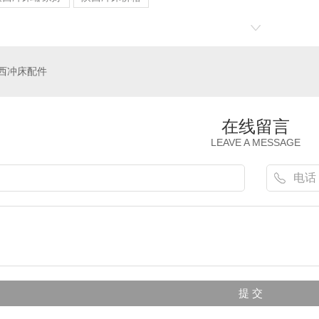
西冲床配件
在线留言
LEAVE A MESSAGE