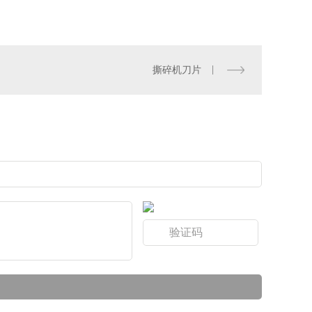
撕碎机刀片