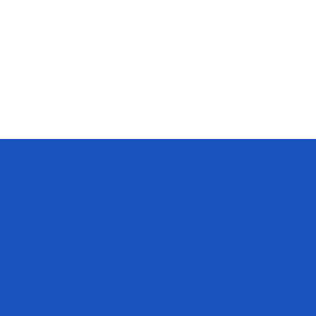
平台-万搏（中国）官方