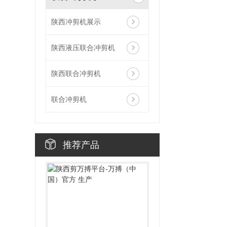
陕西冲剪机展示
陕西液压联合冲剪机
陕西联合冲剪机
联合冲剪机
推荐产品