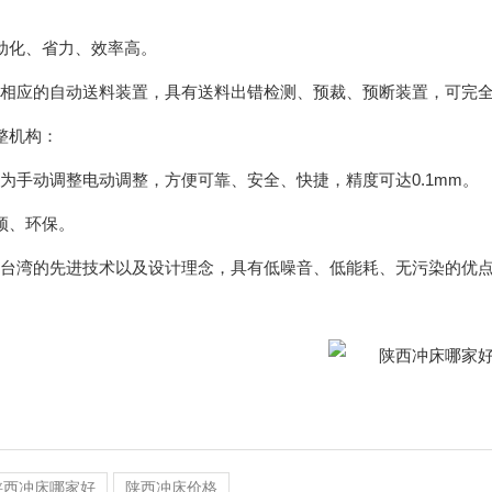
动化、省力、效率高。
相应的自动送料装置，具有送料出错检测、预裁、预断装置，可完
整机构：
为手动调整电动调整，方便可靠、安全、快捷，精度可达0.1mm。
颖、环保。
台湾的先进技术以及设计理念，具有低噪音、低能耗、无污染的优
陕西冲床哪家好
陕西冲床价格