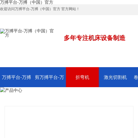
万搏平台-万搏（中国）官方
欢迎访问万搏平台-万搏（中国）官方 官方网站！
多年专注机床设备制造
万搏平台-万搏
剪万搏平台-万
折弯机
激光切割机
卷
（中国）官方万
搏（中国）官方
搏
搏平台-万搏
（中国）官方