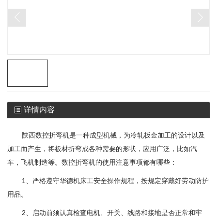
详情内容
陕西
数控折弯机
是一种成型机械，为冷轧板金加工的设计以及
加工而产生，将板材折弯成各种需要的形状，应用广泛，比如汽
车，飞机制造等。数控折弯机的使用注意事项都有哪些：
1、严格遵守华德机床工安全操作规程，按规定穿戴好劳动防护
用品。
2、启动前须认真检查电机、开关、线路和接地是否正常和牢