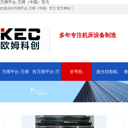
万搏平台-万搏（中国）官方
欢迎访问万搏平台-万搏（中国）官方 官方网站！
多年专注机床设备制造
万搏平台-万搏
剪万搏平台-万
折弯机
激光切割机
卷
（中国）官方万
搏（中国）官方
搏
搏平台-万搏
（中国）官方