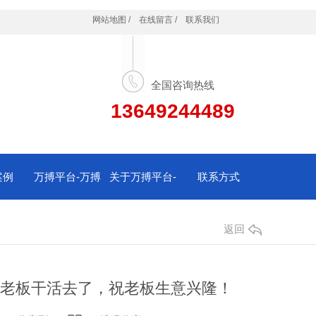
网站地图 /
在线留言 /
联系我们
全国咨询热线
13649244489
案例
万搏平台-万搏
关于万搏平台-
联系方式
（中国）官方
万搏（中国）官
返回
方
，给老板干活去了，祝老板生意兴隆！