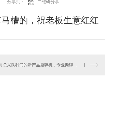
：
二维码分享
分享到：
车马槽的，祝老板生意红红
肖总采购我们的新产品撕碎机，专业撕碎不锈钢板材所用，质量杠杠滴，老板很满意哦！