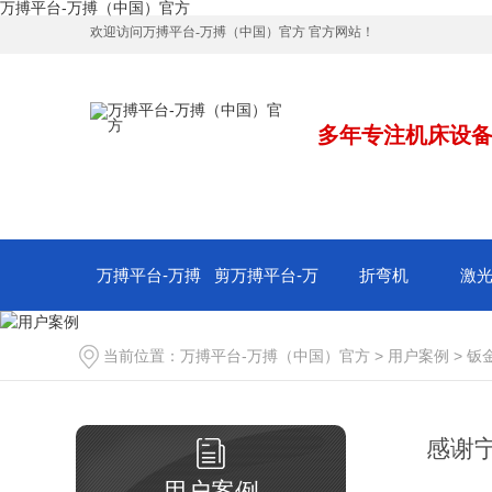
万搏平台-万搏（中国）官方
欢迎访问万搏平台-万搏（中国）官方 官方网站！
多年专注机床设
万搏平台-万搏
剪万搏平台-万
折弯机
激
（中国）官方万
搏（中国）官方
当前位置：
万搏平台-万搏（中国）官方
>
用户案例
>
钣
搏平台-万搏
感谢
用户案例
（中国）官方