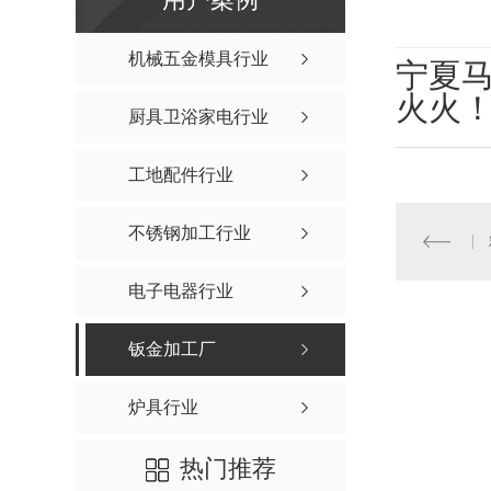
机械五金模具行业
宁夏
火火
厨具卫浴家电行业
工地配件行业
不锈钢加工行业
电子电器行业
钣金加工厂
炉具行业
热门推荐