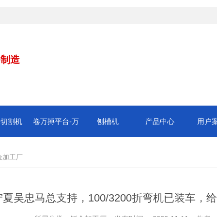
备制造
光切割机
卷万搏平台-万
刨槽机
产品中心
用户
搏（中国）官方
金加工厂
宁夏吴忠马总支持，100/3200折弯机已装车