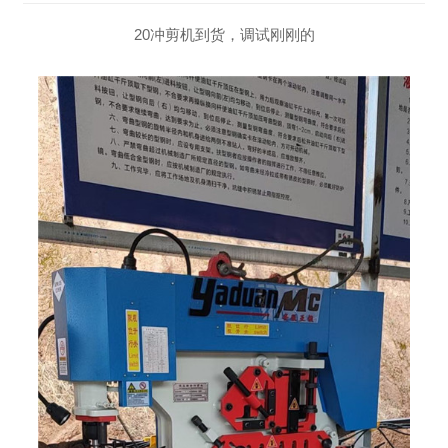
20冲剪机到货，调试刚刚的