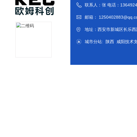
联系人：张 电话：136492444
邮箱： 1250402883@qq
地址：西安市新城区长乐西路
城市分站
:
陕西
咸阳
技术