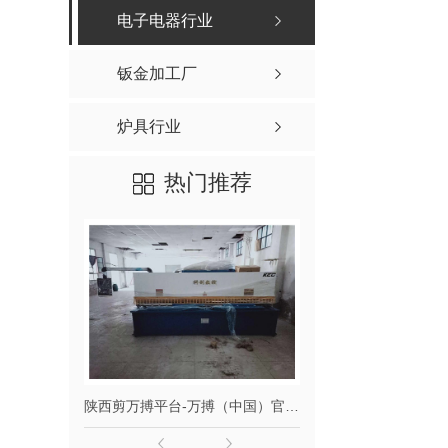
电子电器行业
钣金加工厂
炉具行业
热门推荐
陕西剪万搏平台-万搏（中国）官方 生产