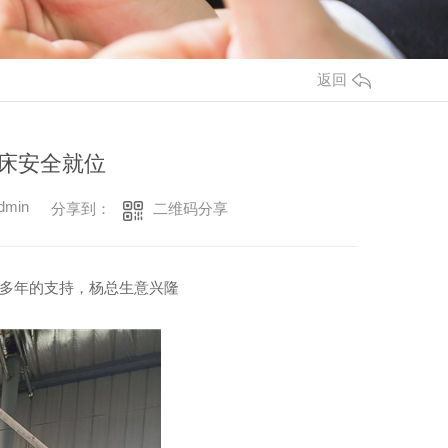
返回
冲床安全就位
min
二维码分享
分享到：
总多年的支持，杨总生意兴隆