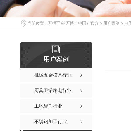
当前位置：
万搏平台-万搏（中国）官方
>
用户案例
>
电
用户案例
机械五金模具行业
厨具卫浴家电行业
工地配件行业
不锈钢加工行业