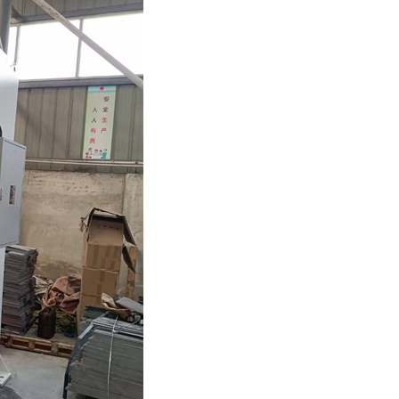
液压板料数显剪万搏平台-万搏（中国）官方