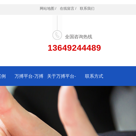
网站地图 /
在线留言 /
联系我们
全国咨询热线
13649244489
案例
万搏平台-万搏
关于万搏平台-
联系方式
（中国）官方
万搏（中国）官
方