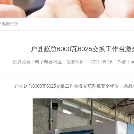
子电器行业
户县赵总6000瓦6025交换工作台
所属分类：电子电器行业 发布时间： 2021-05-16 作者：ad
户县赵总6000瓦6025交换工作台激光切割机安全就位，感