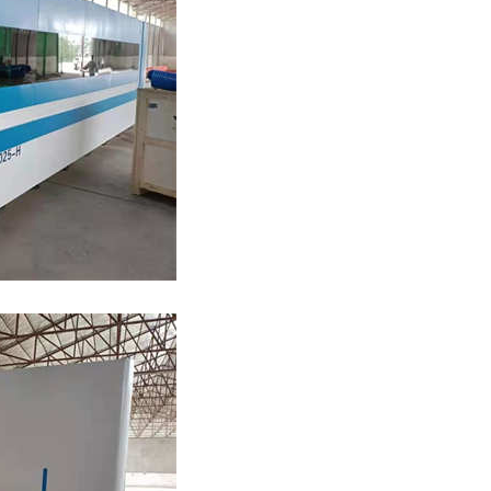
液压板料数显剪万搏平台-万搏（中国）官方