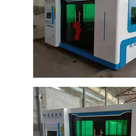
液压闸式陕西剪万搏平台-万搏（中国）官方
剪万搏平台-万搏（中国）官方 刀片