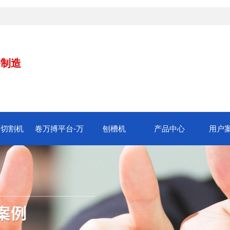
备制造
光切割机
卷万搏平台-万
刨槽机
产品中心
用户
搏（中国）官方