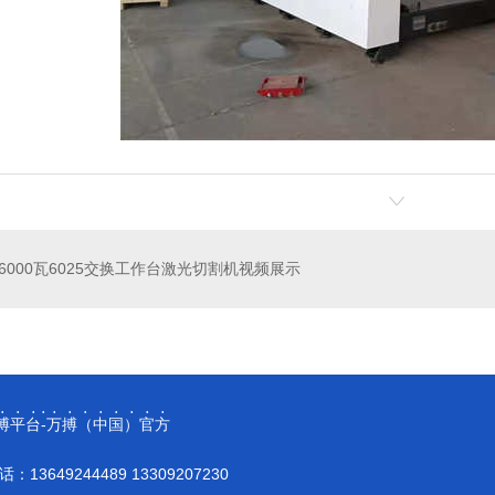
6000瓦6025交换工作台激光切割机视频展示
搏平台-万搏（中国）官方
13649244489 13309207230