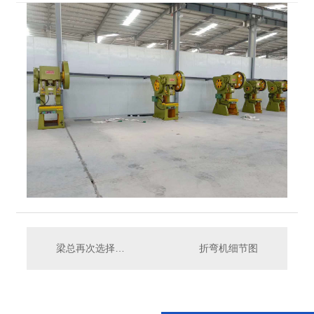
梁总再次选择万搏平台-万搏（中国）官方科创闸式陕西剪万搏平台-万搏（中国）官方 25/2500一台
折弯机细节图