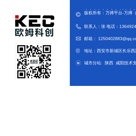
版权所有：万搏平台-万搏
联系人：张 电话：136492444
邮箱： 1250402883@qq
地址：西安市新城区长乐西路
城市分站
:
陕西
咸阳
技术