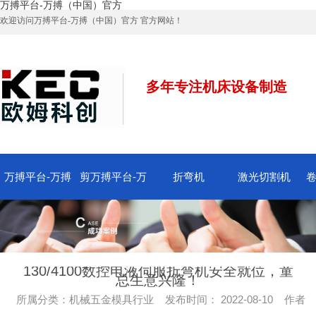
万搏平台-万搏（中国）官方
欢迎访问万搏平台-万搏（中国）官方 官方网站！
多年专注机床设备制造
万搏平台-万搏
剪万搏平台-万
折弯机
激光切割机
卷
（中国）官方万
搏（中国）官方
搏
搏平台-万搏
130/4100数控电液伺服折弯机安全就位，童
总生意兴隆！
所属分类：机械五金模具行业 发布时间： 2022-08-10 作者：a
（中国）官方