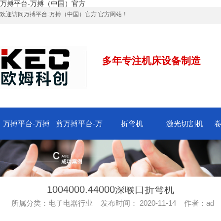
万搏平台-万搏（中国）官方
欢迎访问万搏平台-万搏（中国）官方 官方网站！
多年专注机床设备制造
万搏平台-万搏
剪万搏平台-万
折弯机
激光切割机
卷
（中国）官方万
搏（中国）官方
搏
搏平台-万搏
1004000.44000深喉口折弯机
所属分类：电子电器行业 发布时间： 2020-11-14 作者：admi
（中国）官方