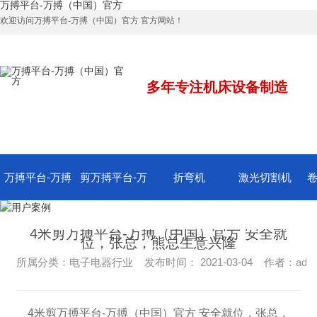
万搏平台-万搏（中国）官方
欢迎访问万搏平台-万搏（中国）官方 官方网站！
多年专注机床设备制造
万搏平台-万搏
剪万搏平台-万
折弯机
激光切割机
卷
（中国）官方万
搏（中国）官方
搏
4米剪万搏平台-万搏（中国）官方 安全就
位，张总，熊总生意兴隆
所属分类：电子电器行业 发布时间： 2021-03-04 作者：admi
搏平台-万搏
4米剪万搏平台-万搏（中国）官方 安全就位，张总，
（中国）官方