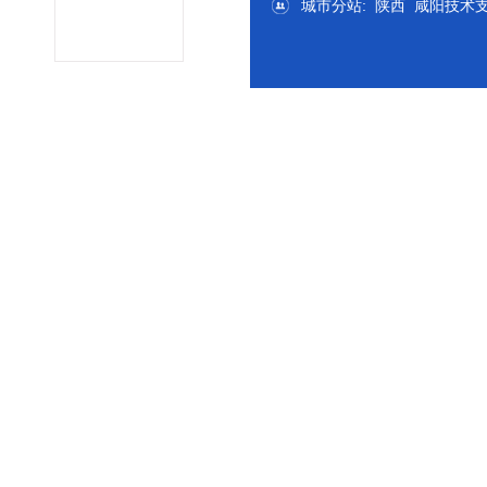
城市分站
:
陕西
咸阳
技术