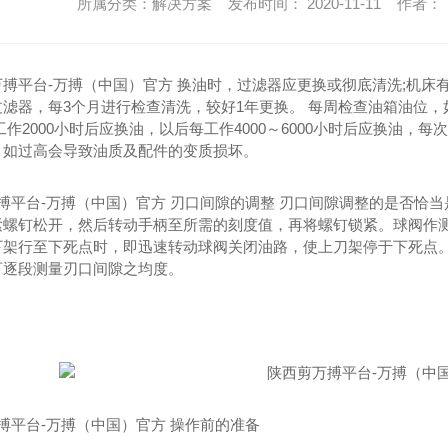
所属分类：解决方案 发布时间： 2020-11-11 作者：
万搏平台-万搏（中国）官方 换油时，过滤器应更换或彻底清洗;机床
过滤器，每3个月进行检查清洗，较好1年更换。 每周检查油箱油位
工作2000小时后应换油，以后每工作4000～6000小时后应换油，每
℃，如过高会导致油质及配件的变质损坏。
搏平台-万搏（中国）官方 刃口间隙的调整 刃口间隙调整的是否恰
紧螺钉松开，然后转动手柄至所需的刻度值，再将螺钉锁紧。球阀作
下架行至下死点时，即迅速转动球阀关闭油路，使上刀架停于下死点
可逐段测量刃口间隙之均度。
搏平台-万搏（中国）官方 操作前的准备
液压闸式陕西剪万搏平台-万搏（中国）官方
剪万搏平台-万搏（中国）官方 刀片