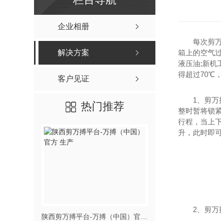
企业相册
每次剪
解决方案
箱上的空气
液压油;新机
得超过70
客户见证
1、剪万
热门推荐
整时暂将锁
行程，当上
升，此时即
2、剪万
陕西剪万搏平台-万搏（中国）官方 生产