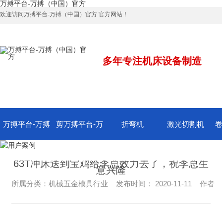
万搏平台-万搏（中国）官方
欢迎访问万搏平台-万搏（中国）官方 官方网站！
多年专注机床设备制造
万搏平台-万搏
剪万搏平台-万
折弯机
激光切割机
卷
（中国）官方万
搏（中国）官方
搏
63T冲床送到宝鸡给李总效力去了，祝李总生
意兴隆
所属分类：机械五金模具行业 发布时间： 2020-11-11 作者
搏平台-万搏
（中国）官方