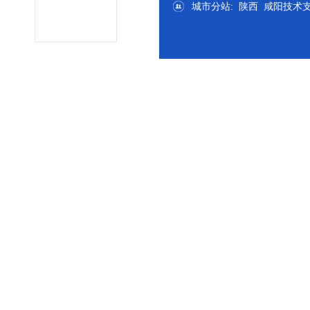
城市分站
:
陕西
咸阳
技术