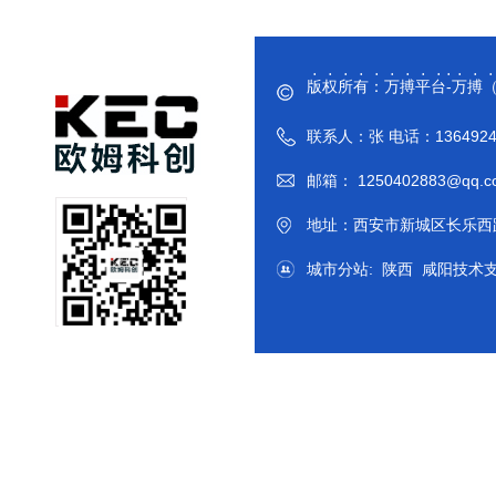
版权所有：万搏平台-万搏
联系人：张 电话：136492444
邮箱： 1250402883@qq
地址：西安市新城区长乐西路
城市分站
:
陕西
咸阳
技术