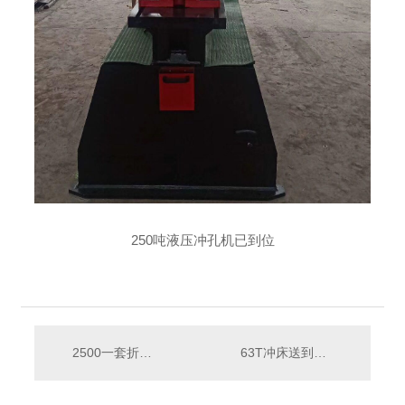
250吨液压冲孔机已到位
2500一套折弯机剪万搏平台-万搏（中国）官方 已送到高总这里，感谢支持与信任
63T冲床送到宝鸡给李总效力去了，祝李总生意兴隆