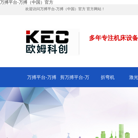
万搏平台-万搏（中国）官方
欢迎访问万搏平台-万搏（中国）官方 官方网站！
多年专注机床设
万搏平台-万搏
剪万搏平台-万
折弯机
激
（中国）官方万
搏（中国）官方
搏平台-万搏
（中国）官方