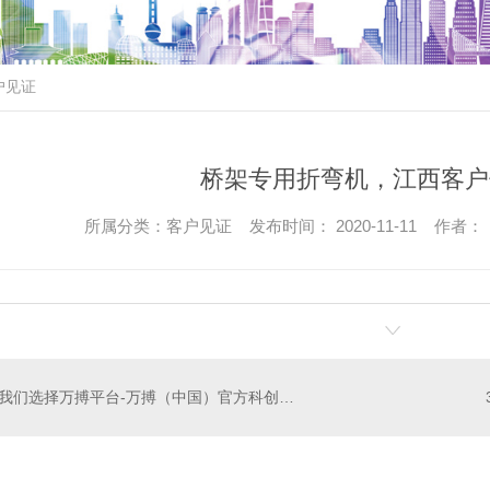
户见证
桥架专用折弯机，江西客户
所属分类：客户见证 发布时间： 2020-11-11 作者：
我们选择万搏平台-万搏（中国）官方科创，值了！