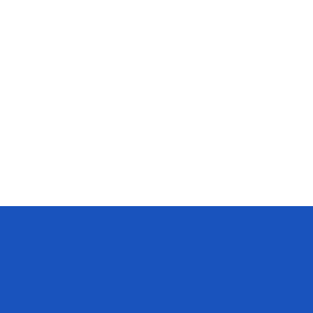
液压板料数显剪万搏平台-万搏（中国）官方