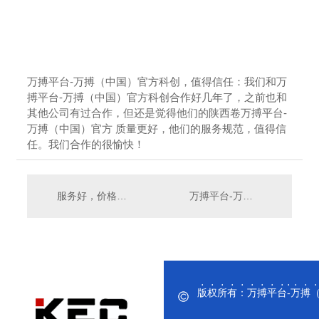
万搏平台-万搏（中国）官方科创，
值得信任
：我们和万
搏平台-万搏（中国）官方科创合作好几年了，之前也和
其他公司有过合作，但还是觉得他们的陕西卷万搏平台-
万搏（中国）官方 质量更好，他们的服务规范，
值得信
任
。我们合作的很愉快！
服务好，价格优惠!-陕西撕碎机
万搏平台-万搏（中国）官方科创的生产力值得推荐！-陕西折弯机
版权所有：万搏平台-万搏