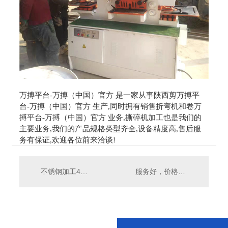
万搏平台-万搏（中国）官方 是一家从事陕西剪万搏平
台-万搏（中国）官方 生产,同时拥有销售折弯机和卷万
搏平台-万搏（中国）官方 业务,撕碎机加工也是我们的
主要业务,我们的产品规格类型齐全,设备精度高,售后服
务有保证,欢迎各位前来洽谈!
不锈钢加工4米数控折弯机，感谢张总信任，张总生意兴隆！
服务好，价格优惠!-陕西撕碎机