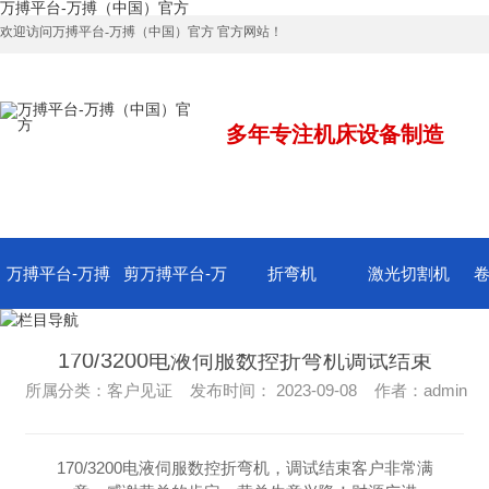
万搏平台-万搏（中国）官方
欢迎访问万搏平台-万搏（中国）官方 官方网站！
多年专注机床设备制造
万搏平台-万搏
剪万搏平台-万
折弯机
激光切割机
卷
（中国）官方万
搏（中国）官方
搏
170/3200电液伺服数控折弯机调试结束
所属分类：客户见证 发布时间： 2023-09-08 作者：admin
搏平台-万搏
170/3200电液伺服数控折弯机，调试结束客户非常满
（中国）官方