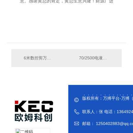
意。感谢黄总的肯定，黄总生意兴隆！财源广进
6米数控剪万搏平台-万搏（中国）官方 折弯机安全就位
70/2500电液伺服数控折弯机安全就位，党总生意兴隆！
版权所有：万搏平台-万搏
联系人：张 电话：136492444
邮箱： 1250402883@qq