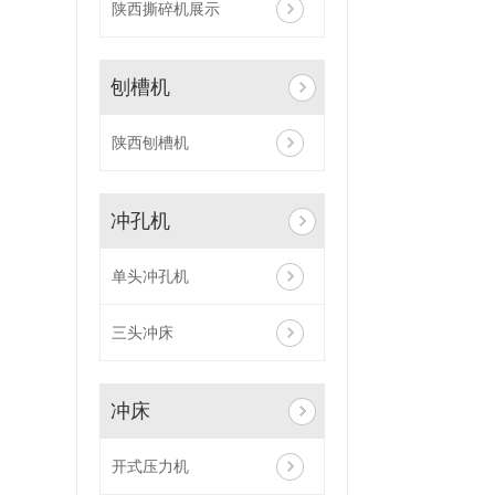
陕西撕碎机展示
刨槽机
陕西刨槽机
冲孔机
单头冲孔机
三头冲床
冲床
开式压力机