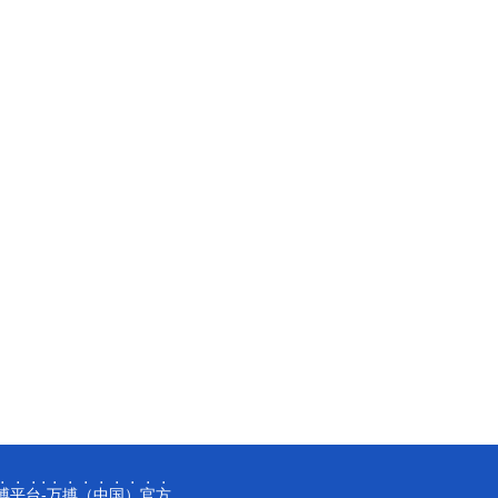
液压闸式陕西剪万搏平台-万搏（中国）官方
剪万搏平台-万搏（中国）官方 刀片
液压板料数显剪万搏
搏平台-万搏（中国）官方