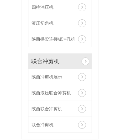
四柱油压机
液压切角机
陕西拱梁连接板冲孔机
联合冲剪机
陕西冲剪机展示
陕西液压联合冲剪机
陕西联合冲剪机
联合冲剪机