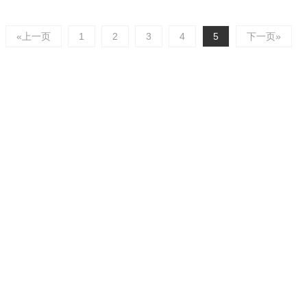
«上一页
1
2
3
4
5
下一页»