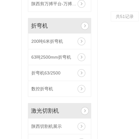
陕西剪万搏平台-万搏（中国）官方 车间
共51记录
折弯机
200吨6米折弯机
63吨2500mm折弯机
折弯机63/2500
数控折弯机
激光切割机
陕西切割机展示