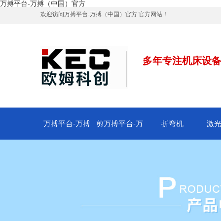
万搏平台-万搏（中国）官方
欢迎访问万搏平台-万搏（中国）官方 官方网站！
多年专注机床设
万搏平台-万搏
剪万搏平台-万
折弯机
激
（中国）官方万
搏（中国）官方
搏平台-万搏
（中国）官方