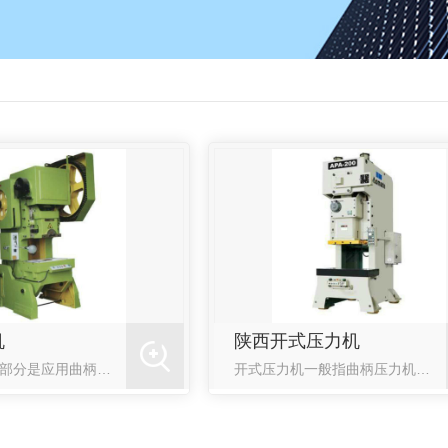
机
陕西开式压力机
开式压力机大部分是应用曲柄连杆机构进行工作的其传动原理图如下：曲柄连杆机构是把回转运动改编为往复直线运动的机构滑块的往复直线运动给上模以冲压力把板料冲下来，完成工作。曲柄压力机是通过传动系统把电动机的
开式压力机一般指曲柄压力机，是采用机械传动的锻压机械，通过传动系统把电动机的运动和能量传给工作机构，从而使坯料获得确定的形状。开式压力机的新技术是采用科汇的开关磁阻伺服电机驱动，淘汰了刚性离合器，实现