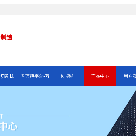
备制造
光切割机
卷万搏平台-万
刨槽机
产品中心
用户
搏（中国）官方