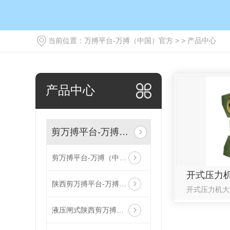
当前位置：
万搏平台-万搏（中国）官方
> >
产品中心
产品中心
剪万搏平台-万搏（中国）官方
剪万搏平台-万搏（中国）官方 展示
开式压力
陕西剪万搏平台-万搏（中国）官方 生产
液压闸式陕西剪万搏平台-万搏（中国）官方